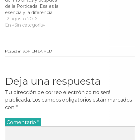
del FIS antes y después
de la Porticada. Esa es la
esencia y la diferencia
entre un Festival con
12 agosto 2016
mayúsculas, con
En «Sin categoría»
actuaciones soberbias
cada verano en
Santander y este al que
siguen llamando
Posted in
SDR EN LA RED
internacional. Con todos
estos cambios y ‘el gratis
para los…
Deja una respuesta
Tu dirección de correo electrónico no será
publicada.
Los campos obligatorios están marcados
con
*
Comentario
*