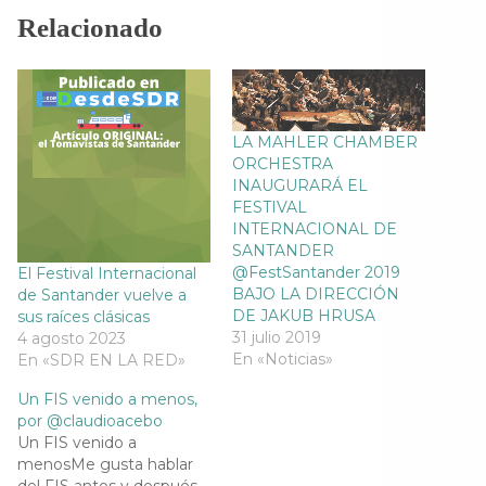
F
T
T
W
a
w
e
h
Relacionado
c
i
l
a
e
t
e
t
b
t
g
s
o
e
r
A
o
r
a
p
k
(
m
p
(
S
(
(
S
e
S
S
e
a
e
e
LA MAHLER CHAMBER
a
b
a
a
ORCHESTRA
b
r
b
b
r
e
r
r
INAUGURARÁ EL
e
e
e
e
FESTIVAL
e
n
e
e
n
u
n
n
INTERNACIONAL DE
u
n
u
u
SANTANDER
n
a
n
n
a
v
a
a
@FestSantander 2019
El Festival Internacional
v
e
v
v
BAJO LA DIRECCIÓN
de Santander vuelve a
e
n
e
e
n
t
n
n
DE JAKUB HRUSA
sus raíces clásicas
t
a
t
t
31 julio 2019
4 agosto 2023
a
n
a
a
n
a
n
n
En «Noticias»
En «SDR EN LA RED»
a
n
a
a
n
u
n
n
u
e
u
u
Un FIS venido a menos,
e
v
e
e
por @claudioacebo
v
a
v
v
a
)
a
a
Un FIS venido a
)
)
)
menosMe gusta hablar