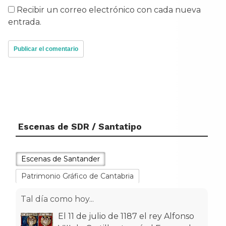
Recibir un correo electrónico con cada nueva
entrada.
Escenas de SDR / Santatipo
Escenas de Santander
Tal día como hoy...
Patrimonio Gráfico de Cantabria
El 11 de julio de 1187 el rey Alfonso
VIII de Castilla otorgó el Fuero a la
entonces villa de Santan
[...]