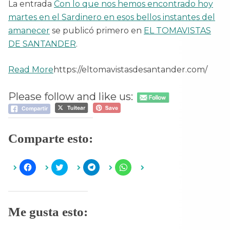
La entrada
Con lo que nos hemos encontrado hoy
martes en el Sardinero en esos bellos instantes del
amanecer
se publicó primero en
EL TOMAVISTAS
DE SANTANDER
.
Read More
https://eltomavistasdesantander.com/
Please follow and like us:
Comparte esto:
H
H
H
H
a
a
a
a
z
z
z
z
c
c
c
c
l
l
l
l
i
i
i
i
c
c
c
c
Me gusta esto:
p
p
p
p
a
a
a
a
r
r
r
r