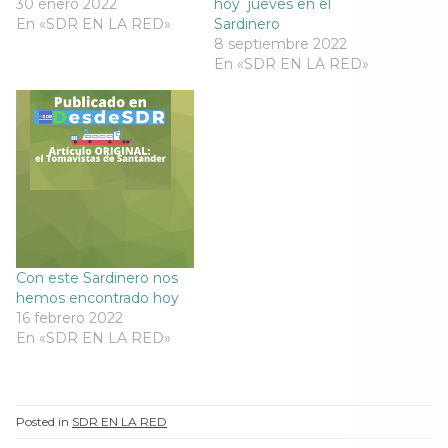
30 enero 2022
hoy jueves en el
t
a
t
t
En «SDR EN LA RED»
Sardinero
a
n
a
a
n
a
n
n
8 septiembre 2022
a
n
a
a
n
u
n
En «SDR EN LA RED»
n
u
e
u
u
e
v
e
e
v
a
v
v
a
)
a
a
)
)
)
Con este Sardinero nos
hemos encontrado hoy
16 febrero 2022
En «SDR EN LA RED»
Posted in
SDR EN LA RED