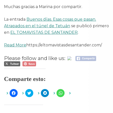
Muchas gracias a Marina por compartir.
La entrada
Buenos días. Esas cosas que pasan.
Atrapados en el túnel de Tetuán
se publicó primero
en
EL TOMAVISTAS DE SANTANDER
.
Read More
https://eltomavistasdesantander.com/
Please follow and like us:
Comparte esto:
H
H
H
H
a
a
a
a
z
z
z
z
c
c
c
c
l
l
l
l
i
i
i
i
c
c
c
c