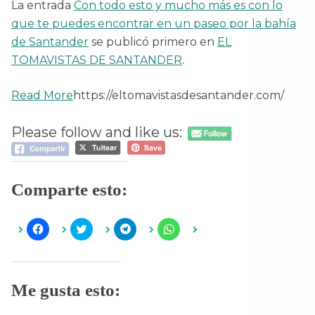
La entrada
Con todo esto y mucho más es con lo
que te puedes encontrar en un paseo por la bahía
de Santander
se publicó primero en
EL
TOMAVISTAS DE SANTANDER
.
Read More
https://eltomavistasdesantander.com/
Please follow and like us:
Comparte esto:
H
H
H
H
a
a
a
a
z
z
z
z
c
c
c
c
l
l
l
l
i
i
i
i
c
c
c
c
Me gusta esto:
p
p
p
p
a
a
a
a
r
r
r
r