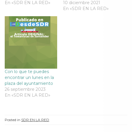
En «SDR EN LA RED»
10 diciembre 2021
t
a
t
t
a
n
a
a
En «SDR EN LA RED»
n
a
n
n
a
n
a
a
n
u
n
n
u
e
u
u
e
v
e
e
v
a
v
v
a
)
a
a
)
)
)
Con lo que te puedes
encontrar un lunes en la
plaza del ayuntamiento
26 septiembre 2023
En «SDR EN LA RED»
Posted in
SDR EN LA RED