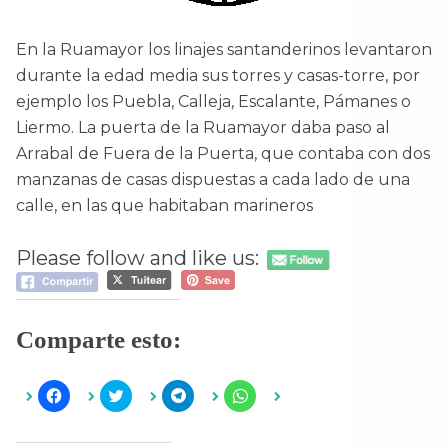
En la Ruamayor los linajes santanderinos levantaron
durante la edad media sus torres y casas-torre, por
ejemplo los Puebla, Calleja, Escalante, Pámanes o
Liermo. La puerta de la Ruamayor daba paso al
Arrabal de Fuera de la Puerta, que contaba con dos
manzanas de casas dispuestas a cada lado de una
calle, en las que habitaban marineros
Please follow and like us:
Comparte esto:
H
H
H
H
a
a
a
a
z
z
z
z
c
c
c
c
l
l
l
l