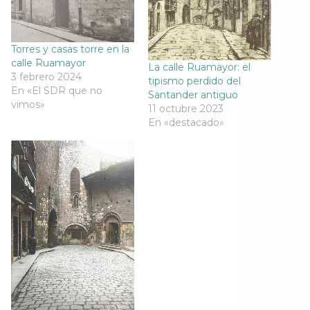
u
n
u
u
n
a
n
n
a
v
a
a
v
e
v
v
e
n
e
e
n
t
n
n
Torres y casas torre en la
t
a
t
t
calle Ruamayor
a
n
a
a
La calle Ruamayor: el
n
a
n
n
3 febrero 2024
tipismo perdido del
a
n
a
a
En «El SDR que no
n
u
n
n
Santander antiguo
u
e
u
u
vimos»
11 octubre 2023
e
v
e
e
v
a
v
v
En «destacado»
a
)
a
a
)
)
)