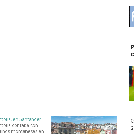
P
ctoria, en Santander
6
ctoria contaba con
arinos montañeses en