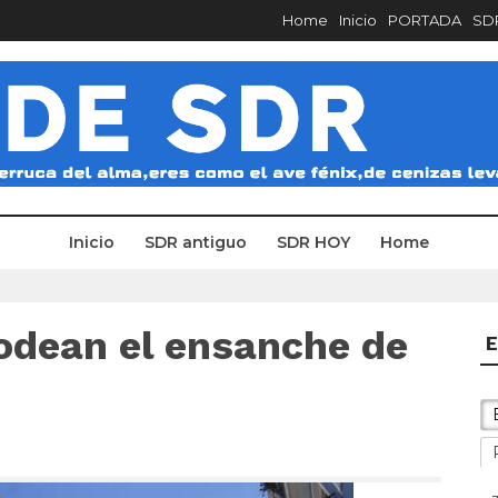
Home
Inicio
PORTADA
SDR
Inicio
SDR antiguo
SDR HOY
Home
rodean el ensanche de
E