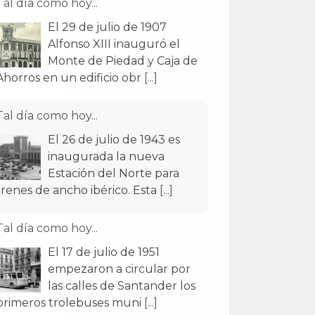
Tal día como hoy...
El 29 de julio de 1907
Alfonso XIII inauguró el
Monte de Piedad y Caja de
Ahorros en un edificio obr
[...]
Tal día como hoy...
El 26 de julio de 1943 es
inaugurada la nueva
Estación del Norte para
trenes de ancho ibérico. Esta
[...]
Tal día como hoy...
El 17 de julio de 1951
empezaron a circular por
las calles de Santander los
primeros trolebuses muni
[...]