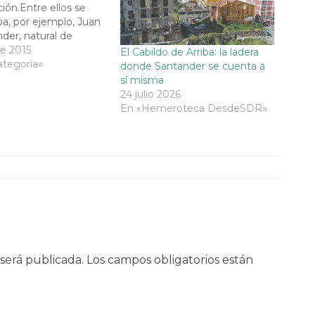
ción.Entre ellos se
a, por ejemplo, Juan
der, natural de
nto a otros cántabros
e 2015
El Cabildo de Arriba: la ladera
ro de Laredo o
ategoría»
donde Santander se cuenta a
de Villasevil ¡¡La Nao
sí misma
llega a Santander!!Suba
24 julio 2026
y experimente como
En «Hemeroteca DesdeSDR»
ploración del mundo
será publicada.
Los campos obligatorios están