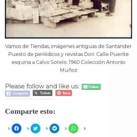
Vamos de Tiendas, imágenes antiguas de Santander
Puesto de periódicos y revistas Dori. Calle Puente
esquina a Calvo Sotelo. 1960 Colección Antonio
Muñoz
Please follow and like us:
Comparte esto:
H
H
H
H
a
a
a
a
z
z
z
z