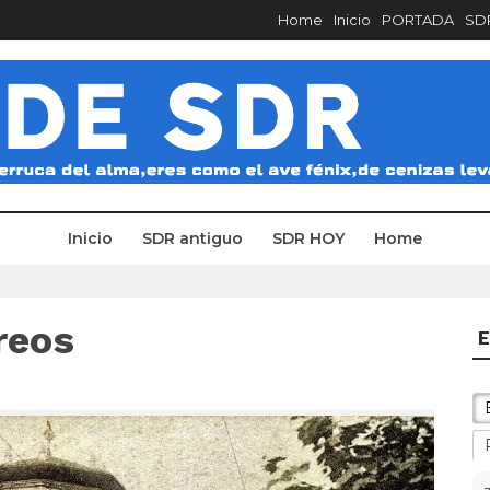
Home
Inicio
PORTADA
SDR
Inicio
SDR antiguo
SDR HOY
Home
reos
E