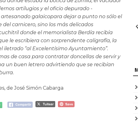
sa donde estaba la botica de Zorrilla, el vaciador
rnos artilugios y el oficio depurado -
 artesanado galaicopara dejar a punto no sólo el
 del carnicero, sino los más delicados
cuchitril donde el memorialista Berdía recibía
que le escribiera con sorprendente caligrafía, la
el iletrado “al Excelentísimo Ayuntamiento”.
s de casa para contratar doncellas de servir y
aba un buen letrero advirtiendo que se recibían
burra.
les, de José Simón Cabarga