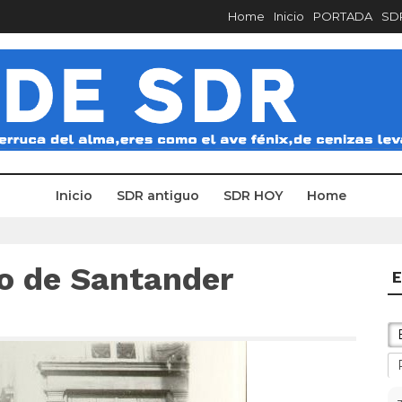
Home
Inicio
PORTADA
SDR
Inicio
SDR antiguo
SDR HOY
Home
do de Santander
E