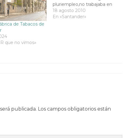
pluriempleo,no trabajaba en
nada, deambulando
18 agosto 2010
perezosamente por los
En «Santander»
muelles de madera próximos al
ábrica de Tabacos de
embarcadero de pasajeros para
r
conseguir algún socorro y
024
comida de las tripulaciones de
DR que no vimos»
los barcos amarrados a…
será publicada.
Los campos obligatorios están