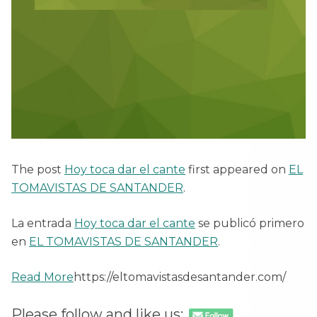
The post
Hoy toca dar el cante
first appeared on
EL
TOMAVISTAS DE SANTANDER
.
La entrada
Hoy toca dar el cante
se publicó primero
en
EL TOMAVISTAS DE SANTANDER
.
Read More
https://eltomavistasdesantander.com/
Please follow and like us: