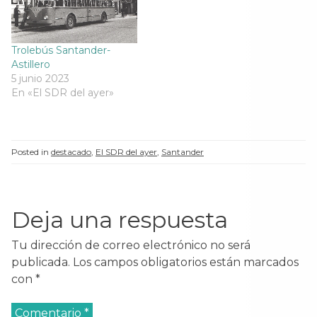
e
v
e
e
v
a
v
v
a
)
a
a
)
)
)
Trolebús Santander-
Astillero
5 junio 2023
En «El SDR del ayer»
Posted in
destacado
,
El SDR del ayer
,
Santander
Deja una respuesta
Tu dirección de correo electrónico no será
publicada.
Los campos obligatorios están marcados
con
*
Comentario
*