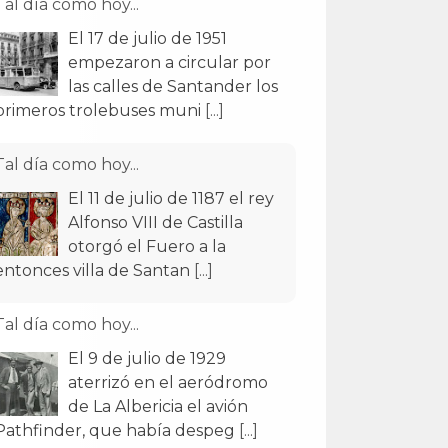
Tal día como hoy...
El 11 de julio de 1187 el rey
Alfonso VIII de Castilla
otorgó el Fuero a la
entonces villa de Santan
[...]
Tal día como hoy...
El 9 de julio de 1929
aterrizó en el aeródromo
de La Albericia el avión
Pathfinder, que había despeg
[...]
Tal día como hoy...
El 29 de julio de 1907
Alfonso XIII inauguró el
Monte de Piedad y Caja de