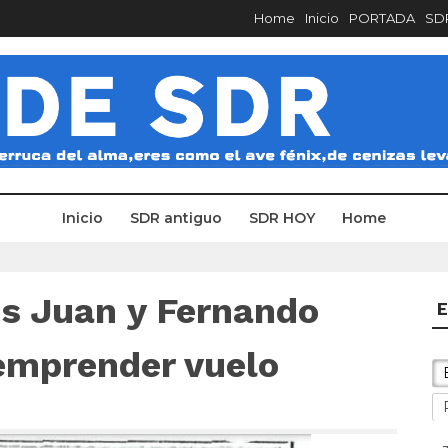
Home
Inicio
PORTADA
SDR
Inicio
SDR antiguo
SDR HOY
Home
s Juan y Fernando
E
emprender vuelo