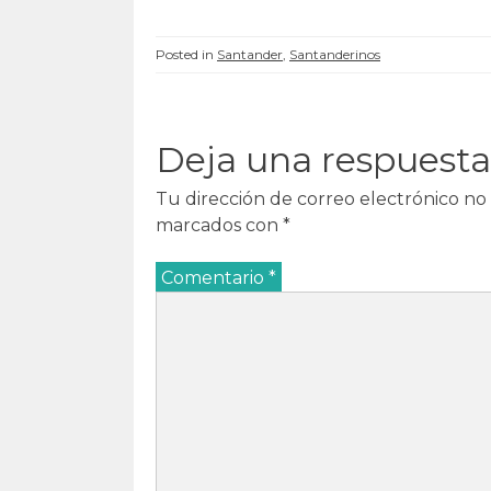
u
e
u
u
e
v
e
e
v
a
v
v
a
)
a
a
Posted in
Santander
,
Santanderinos
)
)
)
Deja una respuesta
Tu dirección de correo electrónico no 
marcados con
*
Comentario
*