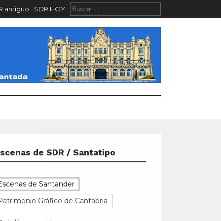
 antiguo
SDR HOY
scenas de SDR / Santatipo
Tal día como hoy...
El 17 de julio de 1951
Escenas de Santander
empezaron a circular por
las calles de Santander los
Patrimonio Gráfico de Cantabria
primeros trolebuses muni
[...]