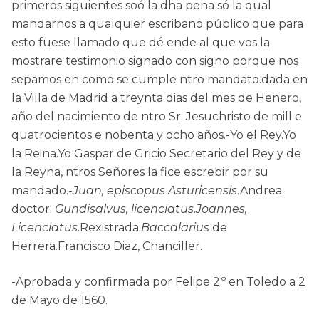
primeros siguientes soó la dha pena só la qual
mandarnos a qualquier escribano público que para
esto fuese llamado que dé ende al que vos la
mostrare testimonio signado con signo porque nos
sepamos en como se cumple ntro mandato.dada en
la Villa de Madrid a treynta dias del mes de Henero,
año del nacimiento de ntro Sr. Jesuchristo de mill e
quatrocientos e nobenta y ocho años.-Yo el Rey.Yo
la Reina.Yo Gaspar de Gricio Secretario del Rey y de
la Reyna, ntros Señores la fice escrebir por su
mandado.-
Juan, episcopus Asturicensis
.Andrea
doctor.
Gundisalvus, licenciatus
.
Joannes,
Licenciatus
.Rexistrada.
Baccalarius
de
Herrera.Francisco Diaz, Chanciller.
-Aprobada y confirmada por Felipe 2.º en Toledo a 2
de Mayo de 1560.