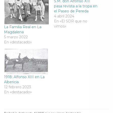
S.M. don Alfonso XIII
r
e
r
r
pasa revista a la tropa en
e
e
e
e
e
n
e
e
el Paseo de Pereda
n
u
n
n
u
n
u
4 abril 2024
u
n
a
n
n
En «El SDR que no
a
v
a
a
v
e
v
v
vimos»
La Familia Real en La
e
n
e
e
Magdalena
n
t
n
n
t
a
t
t
5 marzo 2022
a
n
a
a
En «destacado»
n
a
n
n
a
n
a
a
n
u
n
n
u
e
u
u
e
v
e
e
v
a
v
v
a
)
a
a
)
)
)
1918: Alfonso XIII en La
Albericia
12 febrero 2023
En «destacado»