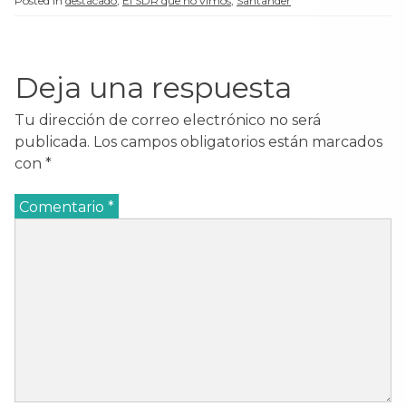
Posted in
destacado
,
El SDR que no vimos
,
Santander
Deja una respuesta
Tu dirección de correo electrónico no será
publicada.
Los campos obligatorios están marcados
con
*
Comentario
*