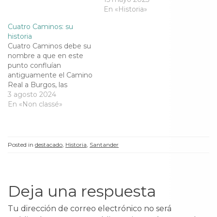
n
t
n
n
t
a
t
t
En «Historia»
a
n
a
a
n
a
n
n
a
n
a
a
Cuatro Caminos: su
n
u
n
n
historia
u
e
u
u
e
v
e
e
Cuatro Caminos debe su
v
a
v
v
nombre a que en este
a
)
a
a
)
)
)
punto confluían
antiguamente el Camino
Real a Burgos, las
Calzadas Altas, el Camino
3 agosto 2024
de Becedo y un camino
En «Non classé»
que subía hasta Pronillo.
En este lugar hubo una
caseta de “fielato de
arbitrios”, un lugar en el
Posted in
destacado
,
Historia
,
Santander
que eran revisadas todas
las mercancías que
entraban en…
Deja una respuesta
Tu dirección de correo electrónico no será