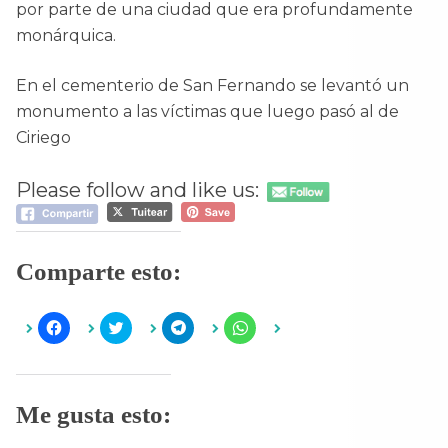
por parte de una ciudad que era profundamente
monárquica.
En el cementerio de San Fernando se levantó un
monumento a las víctimas que luego pasó al de
Ciriego
Please follow and like us:
Comparte esto:
H
H
H
H
a
a
a
a
z
z
z
z
c
c
c
c
l
l
l
l
i
i
i
i
c
c
c
c
Me gusta esto:
p
p
p
p
a
a
a
a
r
r
r
r