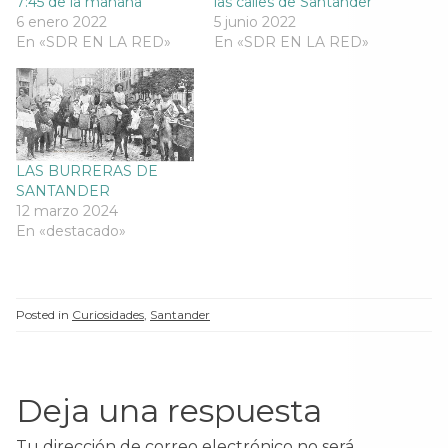
7:45 de la mañana
las calles de Santander
a
n
a
a
n
a
n
n
6 enero 2022
5 junio 2022
a
n
a
a
En «SDR EN LA RED»
n
u
n
En «SDR EN LA RED»
n
u
e
u
u
e
v
e
e
v
a
v
v
a
)
a
a
)
)
)
LAS BURRERAS DE
SANTANDER
12 marzo 2024
En «destacado»
Posted in
Curiosidades
,
Santander
Deja una respuesta
Tu dirección de correo electrónico no será