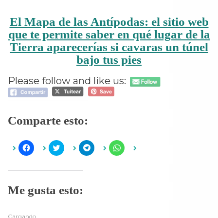
El Mapa de las Antípodas: el sitio web
que te permite saber en qué lugar de la
Tierra aparecerías si cavaras un túnel
bajo tus pies
Please follow and like us:
Comparte esto:
H
H
H
H
a
a
a
a
z
z
z
z
c
c
c
c
l
l
l
l
i
i
i
i
c
c
c
c
Me gusta esto:
p
p
p
p
a
a
a
a
r
r
r
r
a
a
a
a
c
c
c
c
Cargando...