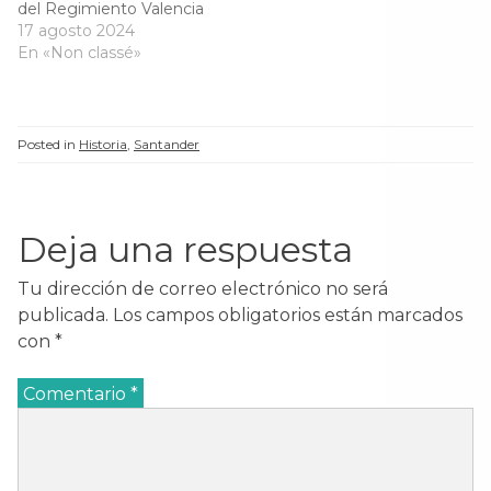
del Regimiento Valencia
que irán a África se
17 agosto 2024
publicó primero en .Leer
En «Non classé»
más
Posted in
Historia
,
Santander
Deja una respuesta
Tu dirección de correo electrónico no será
publicada.
Los campos obligatorios están marcados
con
*
Comentario
*