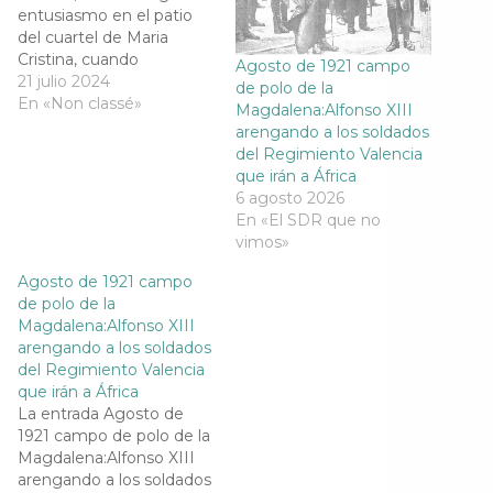
e
e
e
e
entusiasmo en el patio
e
n
e
e
n
u
n
n
del cuartel de Maria
u
n
u
u
Cristina, cuando
n
a
n
n
Agosto de 1921 campo
a
v
a
a
comenzaron a dar las
21 julio 2024
de polo de la
v
e
v
v
órdenes militares para
En «Non classé»
e
n
e
e
Magdalena:Alfonso XIII
n
t
n
n
hacer los preparativos de
arengando a los soldados
t
a
t
t
a
n
a
a
marcha a África. La
del Regimiento Valencia
n
a
n
n
primera expedición de los
a
n
a
a
que irán a África
n
u
n
n
soldados del Regimiento
6 agosto 2026
u
e
u
u
de Valencia, se dispuso
e
v
e
e
En «El SDR que no
v
a
v
v
para la una menos…
vimos»
a
)
a
a
)
)
)
Agosto de 1921 campo
de polo de la
Magdalena:Alfonso XIII
arengando a los soldados
del Regimiento Valencia
que irán a África
La entrada Agosto de
1921 campo de polo de la
Magdalena:Alfonso XIII
arengando a los soldados