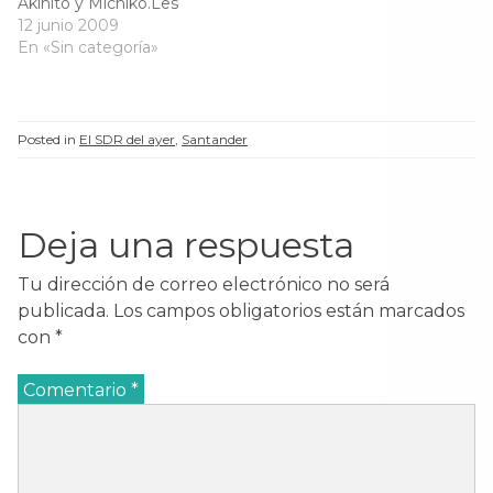
Akihito y Michiko.Les
acompaña el alcalde de
12 junio 2009
Santander, Alfonso
En «Sin categoría»
Fuente Alonso.
Posted in
El SDR del ayer
,
Santander
Deja una respuesta
Tu dirección de correo electrónico no será
publicada.
Los campos obligatorios están marcados
con
*
Comentario
*