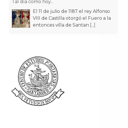
Tal día como hoy...
El 9 de julio de 1929 aterrizó en el
aeródromo de La Albericia el avión
Pathfinder, que había despeg
[...]