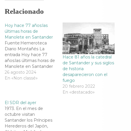
n
n
n
n
F
T
T
W
a
w
e
h
Relacionado
c
i
l
a
e
t
e
t
b
t
g
s
o
e
r
A
Hoy hace 77 años:las
o
r
a
p
k
(
m
p
últimas horas de
(
S
(
(
Manolete en Santander
S
e
S
S
e
a
e
e
Fuente:Hemeroteca
a
b
a
a
Diario Montañés La
b
r
b
b
r
e
r
r
entrada Hoy hace 77
Hace 81 años la catedral
e
e
e
e
años:las últimas horas de
e
n
e
e
de Santander y sus siglos
n
u
n
n
Manolete en Santander
u
n
u
u
de historia
se publicó primero en
26 agosto 2024
n
a
n
n
desaparecieron con el
a
v
a
a
.Leer más
En «Non classé»
v
e
v
v
fuego
e
n
e
e
20 febrero 2022
n
t
n
n
t
a
t
t
En «destacado»
a
n
a
a
n
a
n
n
El SDR del ayer
a
n
a
a
n
u
n
n
1973. En el mes de
u
e
u
u
e
v
e
e
octubre visitan
v
a
v
v
Santander los Príncipes
a
)
a
a
)
)
)
Herederos del Japón,