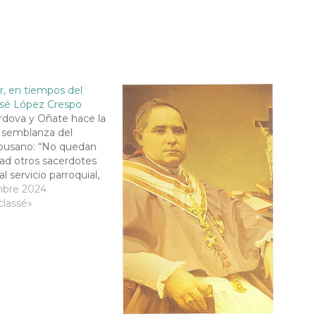
, en tiempos del
osé López Crespo
rdova y Oñate hace la
 semblanza del
rousano: “No quedan
dad otros sacerdotes
al servicio parroquial,
ro ecónomos, con la
mbre 2024
retribución anual de
classé»
les cada uno. Fuera
cuatro, no había
 alguno secular de
sis: solo existían…