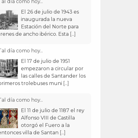
Tal día como hoy...
El 17 de julio de 1951
empezaron a circular por
las calles de Santander los
primeros trolebuses muni
[...]
Tal día como hoy...
El 11 de julio de 1187 el rey
Alfonso VIII de Castilla
otorgó el Fuero a la
entonces villa de Santan
[...]
Tal día como hoy...
El 9 de julio de 1929
aterrizó en el aeródromo
de La Albericia el avión
Pathfinder, que había despeg
[...]