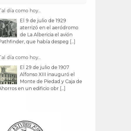
Tal día como hoy...
El 29 de julio de 1907
Alfonso XIII inauguró el
Monte de Piedad y Caja de
Ahorros en un edificio obr
[...]
Tal día como hoy...
El 26 de julio de 1943 es
inaugurada la nueva
Estación del Norte para
trenes de ancho ibérico. Esta
[...]