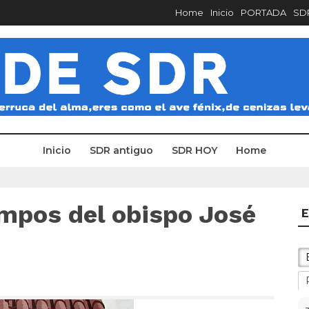
Home
Inicio
PORTADA
SDR
Inicio
SDR antiguo
SDR HOY
Home
empos del obispo José
E