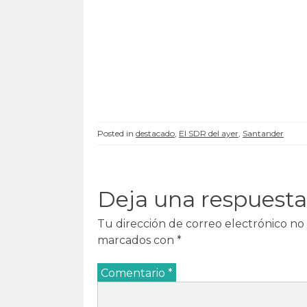
a
)
a
a
)
)
)
Posted in
destacado
,
El SDR del ayer
,
Santander
Deja una respuesta
Tu dirección de correo electrónico no 
marcados con
*
Comentario
*