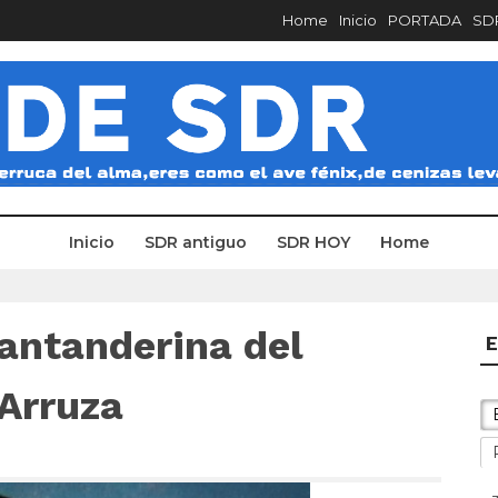
Home
Inicio
PORTADA
SDR
Inicio
SDR antiguo
SDR HOY
Home
antanderina del
E
Arruza