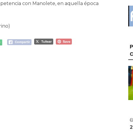
mpetencia con Manolete, en aquella época
rino)
P
6