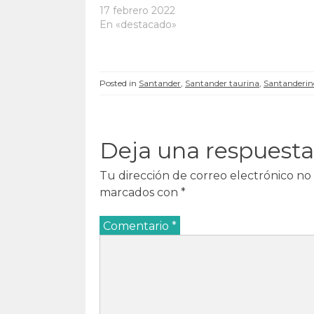
u
e
u
u
17 febrero 2022
e
v
e
e
v
a
v
v
En «destacado»
a
)
a
a
)
)
)
Posted in
Santander
,
Santander taurina
,
Santanderin
Deja una respuesta
Tu dirección de correo electrónico no 
marcados con
*
Comentario
*