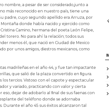
ro nombre, a pesar de ser considerado,junto a
no más reconocido en nuestro país, tiene una
Su padre, cuyo segundo apellido era Arruza, por
La Montaña donde había nacido y ejercido como
 Cristina Camino, hermana del poeta León Felipe,
el torero. No para ahí la relación; todos sus
der menos él, que nació en Ciudad de Mexico
do por unos amigos, diestros mexicanos, como
as madrileñas en el año 44, y fue tan impactante
illas, que salió de la plaza convertido en ﬁgura.
os tercios. Vistoso con el capote y espectacular
dor y variado, practicando con valor y cierta
r eso, dejar de adobarlo al ﬁnal de sus faenas con
desplante del teléfono donde se adornaba
s. Durante el año 45 sus éxitos alcanzaron tal