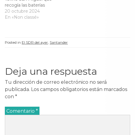
u
e
u
u
recogía las baterías
e
v
e
e
dispuestas alrededor de
20 octubre 2024
v
a
v
v
a
)
a
a
Santander, ya aparece un
En «Non classé»
)
)
)
camino que partía de la
puerta de Santa Clara y
llegaba hasta el
Alta. Poco a poco se
Posted in
El SDR del ayer
,
Santander
fueron construyendo
pequeñas casas…
Deja una respuesta
Tu dirección de correo electrónico no será
publicada.
Los campos obligatorios están marcados
con
*
Comentario
*