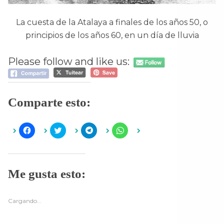
La cuesta de la Atalaya a finales de los años 50, o
principios de los años 60, en un día de lluvia
Please follow and like us:
Comparte esto:
H
H
H
H
a
a
a
a
z
z
z
z
c
c
c
c
l
l
l
l
i
i
i
i
c
c
c
c
Me gusta esto:
p
p
p
p
a
a
a
a
r
r
r
r
a
a
a
a
c
c
c
c
Cargando...
o
o
o
o
m
m
m
m
p
p
p
p