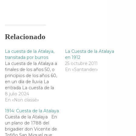
a
a
a
a
r
r
r
r
t
t
t
t
i
i
i
i
r
r
r
r
e
e
e
e
n
n
n
n
F
T
T
W
a
w
e
h
Relacionado
c
i
l
a
e
t
e
t
b
t
g
s
o
e
r
A
La cuesta de la Atalaya,
La Cuesta de la Atalaya
o
r
a
p
k
(
m
p
transitada por burros
en 1912
(
S
(
(
La cuesta de la Atalaya a
25 octubre 2011
S
e
S
S
e
a
e
e
finales de los años 50, o
En «Santander»
a
b
a
a
principios de los años 60,
b
r
b
b
r
e
r
r
en un día de lluvia La
e
e
e
e
entrada La cuesta de la
e
n
e
e
n
u
n
n
Atalaya, transitada por
8 julio 2024
u
n
u
u
burros se publicó primero
En «Non classé»
n
a
n
n
a
v
a
a
en .Leer más
v
e
v
v
1914: Cuesta de la Atalaya
e
n
e
e
n
t
n
n
Cuesta de la Atalaya En
t
a
t
t
un plano de 1788 del
a
n
a
a
n
a
n
n
brigadier don Vicente de
a
n
a
a
Tofiño San Miguel que
n
u
n
n