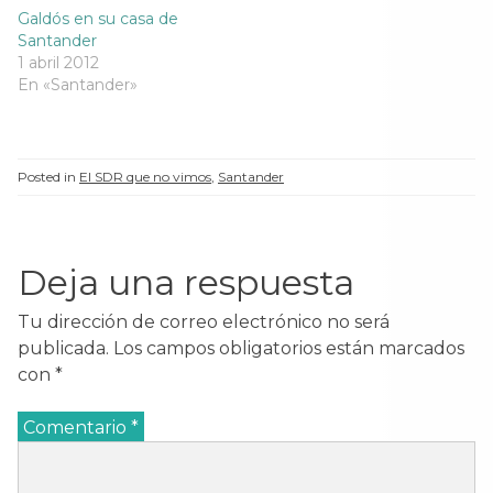
u
e
u
u
Galdós en su casa de
e
v
e
e
v
a
v
v
Santander
a
)
a
a
1 abril 2012
)
)
)
En «Santander»
Posted in
El SDR que no vimos
,
Santander
Deja una respuesta
Tu dirección de correo electrónico no será
publicada.
Los campos obligatorios están marcados
con
*
Comentario
*