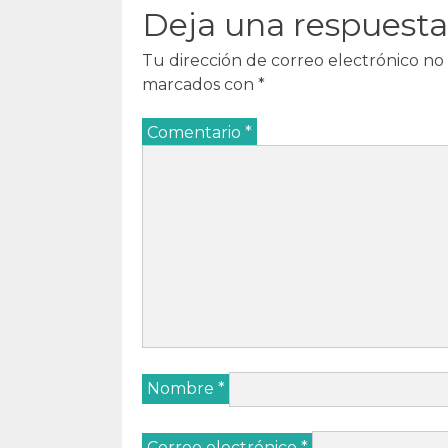
)
)
)
Deja una respuesta
Tu dirección de correo electrónico no 
marcados con
*
Comentario
*
Nombre
*
Correo electrónico
*