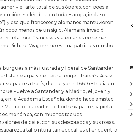
ner y el arte total de sus óperas, con poesía,
evolución espléndida en toda Europa, incluso
e”) y eso que franceses y alemanes mantuvieron
En poco menos de un siglo, Alemania invadió
te triunfadora. Franceses y alemanes no se han
 como Richard Wagner no es una patria, es mucho
a burguesía más ilustrada y liberal de Santander,
rtista de arpa y de parcial origen francés. Acaso
por su padre a París, donde ya en 1860 estudia en
unque vuelve a Santander y a Madrid, el joven y
a, en la Academia Española, donde hace amistad
de Madrazo (cuñados de Fortuny padre) y pinta
an decimonónica, con muchos toques
salones de baile, con sus descotados y sus rosas,
esaparezca tal pintura tan epocal, es el encuentro