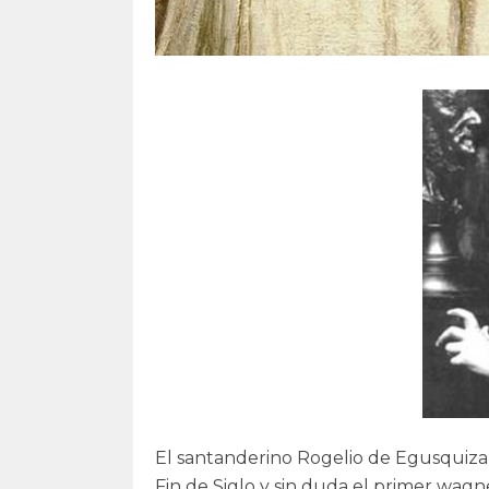
El santanderino Rogelio de Egusquiza 
Fin de Siglo y sin duda el primer wagn