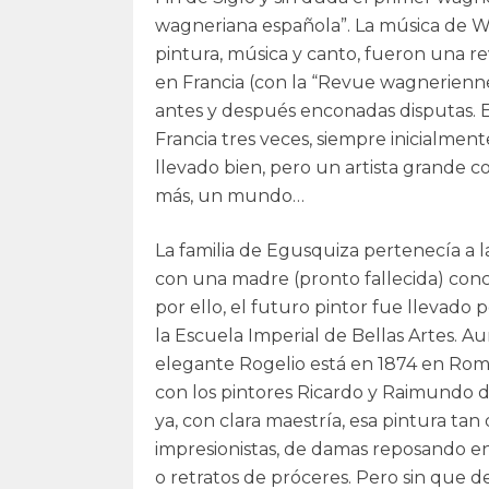
wagneriana española”. La música de Wag
pintura, música y canto, fueron una r
en Francia (con la “Revue wagnerienn
antes y después enconadas disputas. 
Francia tres veces, siempre inicialmen
llevado bien, pero un artista grande
más, un mundo…
La familia de Egusquiza pertenecía a l
con una madre (pronto fallecida) conce
por ello, el futuro pintor fue llevado 
la Escuela Imperial de Bellas Artes. A
elegante Rogelio está en 1874 en Rom
con los pintores Ricardo y Raimundo 
ya, con clara maestría, esa pintura t
impresionistas, de damas reposando en 
o retratos de próceres. Pero sin que d