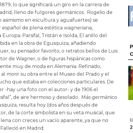
9, lo que significará un giro en la carrera de
drid, lleno de fulgores germánicos. Rogelio de
 asimismo en escultura y aguafuertes) se
or español de plena estética wagneriana,
uropa: Parsifal, Tristán e Isolda, El anillo del
abida en la obra de Egusquiza, añadiendo
P
r, su pensador favorito, o retratos bellos de Luis
ector de Wagner, o de figuras hispánicas como
mente muy de moda en Alemania. Refinado,
 al morir su obra entre el Museo del Prado y el
cho que estaba en colecciones particulares. De
 -hay una foto con el autor- y de 1906 el
sifal”, de aire hermoso y desolado. Más germánico
usquiza, resulta hoy (dos años después de
r, de la corte simbolista en su veta musical, que
6
 llena con creces un vacío aparente, ya que no
Falleció en Madrid.