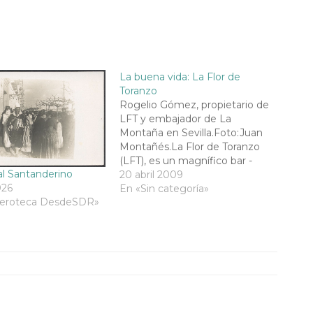
La buena vida: La Flor de
Toranzo
Rogelio Gómez, propietario de
LFT y embajador de La
Montaña en Sevilla.Foto:Juan
Montañés.La Flor de Toranzo
(LFT), es un magnífico bar -
al Santanderino
mantequería de origen
20 abril 2009
026
montañés situado en la Calle
En «Sin categoría»
eroteca DesdeSDR»
Jimios de Sevilla, en pleno
barrio del Arenal en el que
Rogelio sirve jamón del bueno
cortado a mano y…