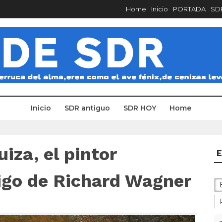
Home
Inicio
PORTADA
SDR
Inicio
SDR antiguo
SDR HOY
Home
iza, el pintor
E
igo de Richard Wagner