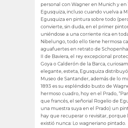
personal con Wagner en Munich y en 187
Egusquiza, incluso cuando vuelva a Ma
Egusquiza en pintura sobre todo (pero
convierte, sin duda, en el primer pint
uniéndose a una corriente rica en toda E
Nibelungo, todo ello tiene hermosa c
aguafuertes en retrato de Schopenhaue
II de Baviera, el rey excepcional prot
Goya o Calderón de la Barca, curiosa
elegante, esteta, Egusquiza distribuyó
Museo de Santander, además de lo mu
1893 es su espléndido busto de Wagner
hermoso cuadro, hoy en el Prado, “Par
que francés, el señorial Rogelio de Eg
una muestra suya en el Prado) un pinto
hay que recuperar o revisitar, porque
existió nunca: Lo wagneriano pintado. 