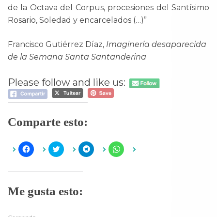
de la Octava del Corpus, procesiones del Santísimo
Rosario, Soledad y encarcelados (…)”
Francisco Gutiérrez Díaz,
Imaginería desaparecida
de la Semana Santa Santanderina
Please follow and like us:
Comparte esto:
H
H
H
H
a
a
a
a
z
z
z
z
c
c
c
c
l
l
l
l
i
i
i
i
c
c
c
c
Me gusta esto:
p
p
p
p
a
a
a
a
r
r
r
r
a
a
a
a
c
c
c
c