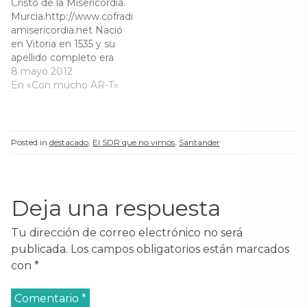
Cristo de la Misericordia.
a
n
a
a
parecido a las obras de
imágenes actuales, o
n
a
n
n
Murcia.http://www.cofradi
Murillo. Se trata de una
bien proceden de otras
a
n
a
a
amisericordia.net Nació
n
u
n
n
representación de la
iglesias o son de nueva
u
e
u
u
en Vitoria en 1535 y su
Inmaculada Concepción
factura.Según se entra
e
v
e
e
apellido completo era
v
a
v
v
modelada en…
en la iglesia,…
a
)
a
a
Beltrán de Otazu. El 21
8 mayo 2012
)
)
)
de abril de 1561 ingresó
En «Con mucho AR-T»
en la Compañía de Jesús
en el Colegio de Alcalá
de Henares cuando
contaba veintinueve
Posted in
destacado
,
El SDR que no vimos
,
Santander
años.El escaso
conocimiento que
tenemos del considerado
como el primero…
Deja una respuesta
Tu dirección de correo electrónico no será
publicada.
Los campos obligatorios están marcados
con
*
Comentario
*