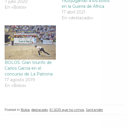
a
v
a
a
1925:jugando a los bolos
7 julio 2020
v
e
v
v
en la Guerra de África
En «Bolos»
e
n
e
e
n
t
n
n
17 abril 2021
t
a
t
t
En «destacado»
a
n
a
a
n
a
n
n
a
n
a
a
n
u
n
n
u
e
u
u
e
v
e
e
v
a
v
v
a
)
a
a
)
)
)
BOLOS: Gran triunfo de
Carlos García en el
concurso de La Patrona
17 agosto 2019
En «Bolos»
Posted in
Bolos
,
destacado
,
El SDR que no vimos
,
Santander