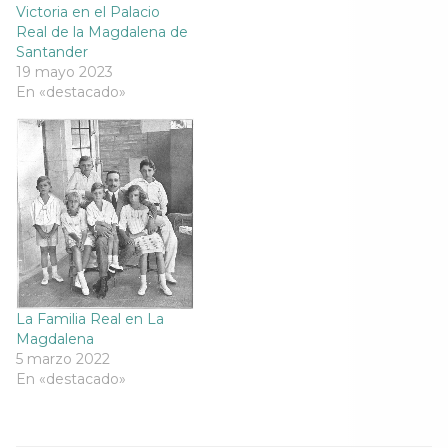
v
e
v
v
Victoria en el Palacio
e
n
e
e
Real de la Magdalena de
n
t
n
n
t
a
t
t
Santander
a
n
a
a
19 mayo 2023
n
a
n
n
a
n
a
a
En «destacado»
n
u
n
n
u
e
u
u
e
v
e
e
v
a
v
v
a
)
a
a
)
)
)
La Familia Real en La
Magdalena
5 marzo 2022
En «destacado»