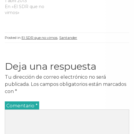
1 abril 2013
a
n
a
a
n
u
n
n
En «El SDR que no
u
e
u
u
e
v
e
e
vimos»
v
a
v
v
a
)
a
a
)
)
)
Posted in
El SDR que no vimos
,
Santander
Deja una respuesta
Tu dirección de correo electrónico no será
publicada.
Los campos obligatorios están marcados
con
*
Comentario
*