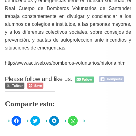
de incendios y emergencias tiene en nuestra sociedad, el
Real Cuerpo de Bomberos Voluntarios de Santander
trabaja constantemente en divulgar y concienciar a los
alumnos de colegios e institutos, a las personas mayores,
y a los diferentes colectivos sociales, sobre consejos de
prevención, y pautas de autoprotección ante incendios y
situaciones de emergencias.
http://www.actiweb.es/bomberos-voluntarios/historia.html
Please follow and like us:
Comparte esto:
H
H
H
H
a
a
a
a
z
z
z
z
c
c
c
c
l
l
l
l