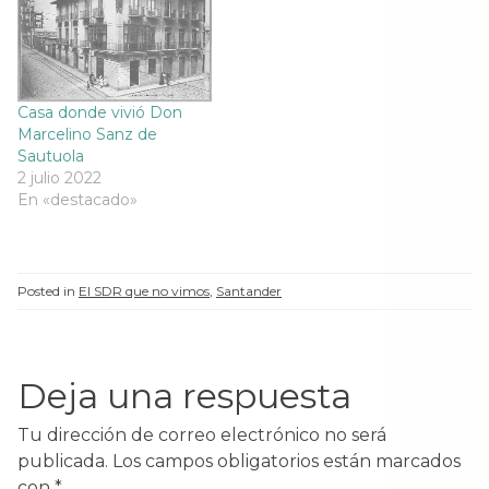
e
n
e
e
n
t
n
n
t
a
t
t
a
n
a
a
n
a
n
n
a
n
a
a
n
u
n
n
u
e
u
u
Casa donde vivió Don
e
v
e
e
v
a
v
v
Marcelino Sanz de
a
)
a
a
Sautuola
)
)
)
2 julio 2022
En «destacado»
Posted in
El SDR que no vimos
,
Santander
Deja una respuesta
Tu dirección de correo electrónico no será
publicada.
Los campos obligatorios están marcados
con
*