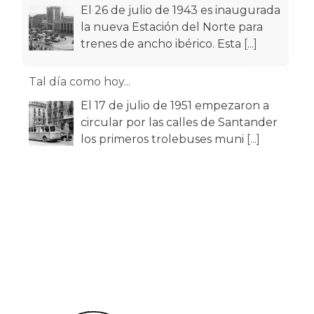
El 26 de julio de 1943 es inaugurada
la nueva Estación del Norte para
trenes de ancho ibérico. Esta
[...]
Tal día como hoy...
El 17 de julio de 1951 empezaron a
circular por las calles de Santander
los primeros trolebuses muni
[...]
Tal día como hoy...
El 11 de julio de 1187 el rey Alfonso
VIII de Castilla otorgó el Fuero a la
entonces villa de Santan
[...]