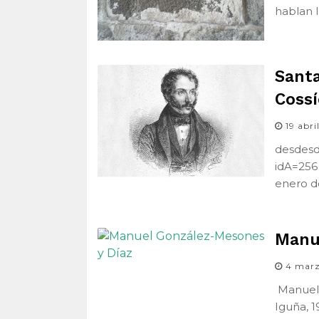
hablan 
Santa
Cossí
19 abr
desdesd
idA=256
enero d
Manu
4 mar
Manuel 
Iguña, 1