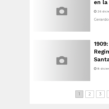
en la
26 dic
Gerardo 
1909:
Regim
Sant
8 dici
1
2
3