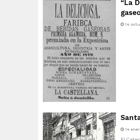
“La D
gase
14 oct
Santa
14 ene
El Catas