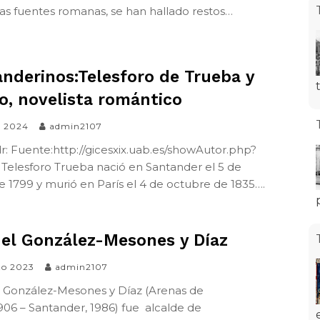
las fuentes romanas, se han hallado restos…
nderinos:Telesforo de Trueba y
o, novelista romántico
il 2024
admin2107
r: Fuente:http://gicesxix.uab.es/showAutor.php?
 Telesforo Trueba nació en Santander el 5 de
e 1799 y murió en París el 4 de octubre de 1835….
el González-Mesones y Díaz
zo 2023
admin2107
González-Mesones y Díaz (Arenas de
906 – Santander, 1986) fue alcalde de