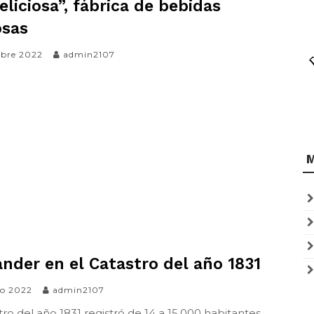
eliciosa”, fábrica de bebidas
osas
ubre 2022
admin2107
nder en el Catastro del año 1831
ro 2022
admin2107
tro del año 1831 registró de 14 a 15.000 habitantes