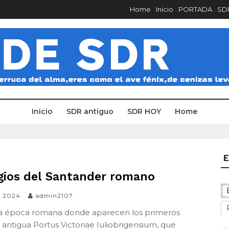
Home
Inicio
PORTADA
SDR
Inicio
SDR antiguo
SDR HOY
Home
E
gios del Santander romano
il 2024
admin2107
a época romana donde aparecen los primeros
a antigua Portus Victoriae Iuliobrigensium, que