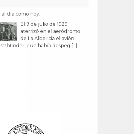
Tal día como hoy...
El 9 de julio de 1929
aterrizó en el aeródromo
de La Albericia el avión
Pathfinder, que había despeg
[...]
Tal día como hoy...
El 29 de julio de 1907
Alfonso XIII inauguró el
Monte de Piedad y Caja de
Ahorros en un edificio obr
[...]