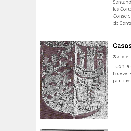
Santand
las Cort
Conseje
de Sant
Casas
3 febr
Con la e
Nueva, a
primitiv