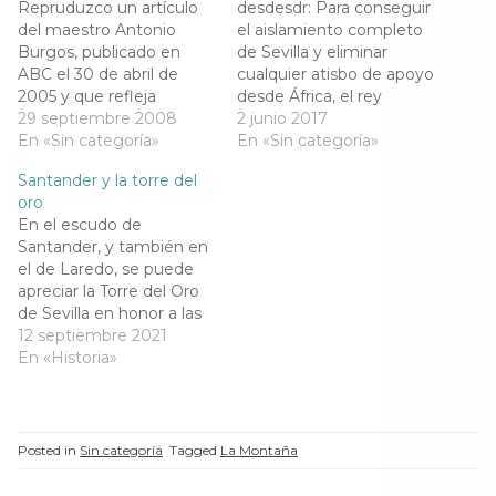
Repruduzco un artículo
desdesdr: Para conseguir
S
e
S
S
e
a
e
e
del maestro Antonio
el aislamiento completo
a
b
a
a
Burgos, publicado en
de Sevilla y eliminar
b
r
b
b
r
e
r
r
ABC el 30 de abril de
cualquier atisbo de apoyo
e
e
e
e
2005 y que refleja
desde África, el rey
e
n
e
e
n
u
n
n
magistralmente la
29 septiembre 2008
castellano reclutaría una
2 junio 2017
u
n
u
u
presencia y
En «Sin categoría»
flota de marinos
En «Sin categoría»
n
a
n
n
a
v
a
a
hermanamiento de La
cántabros, originarios la
v
e
v
v
Santander y la torre del
Montaña y Sevilla.Bonifaz
e
n
e
mayoría de ellos de las
e
n
t
n
n
oro
y la Torre del OroCon la
Cuatro Villas de la Costa
t
a
t
t
En el escudo de
a
n
a
a
restauración de Cristina
(Laredo, Castro Urdiales,
n
a
n
n
Santander, y también en
Borrero y María Caballo
Santander y San Vicente
a
n
a
a
el de Laredo, se puede
n
u
n
n
(que me imagino la
de la Barquera)
u
e
u
u
apreciar la Torre del Oro
dejarán de elegante
Fuente:http://ispavilia.co
e
v
e
e
de Sevilla en honor a las
v
a
v
v
como…
m/ La gran…
a
)
a
a
naves cántabras que allí
12 septiembre 2021
)
)
)
se citaron para romper
En «Historia»
las cadenas que unían
Triana con el resto de la
ciudad impidiendo el
paso por el río
Posted in
Sin categoría
Tagged
La Montaña
Guadalquivir. Ocurrió en…