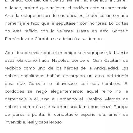
Enterado Gonzalo de que su rival se había dejado la vida en
el lance, ordenó que trajesen el cadáver ante su presencia.
Ante la estupefacción de sus oficiales, le dedicó un sentido
homenaje e hizo que le sepultasen con honores. Lo cortés
no está reñido con lo valiente. Hasta en esto Gonzalo
Fernández de Córdoba se adelantó a su tiempo.
Con idea de evitar que el enemigo se reagrupase, la hueste
española corrió hacia Nápoles, donde el Gran Capitán fue
recibido como uno de los héroes de la Antigüedad. Los
nobles napolitanos habían encargado un arco del triunfo
para que Gonzalo lo atravesase con sus hombres. El
cordobés se negó elegantemente: aquel reino no le
pertenecía a él, sino a Fernando el Católico. Alardes de
nobleza como éste le valieron una fama que cruzó Europa
de punta a punta. El condottiero español era, amén de
invencible, leal y caballeroso.