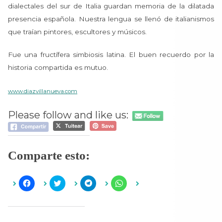
dialectales del sur de Italia guardan memoria de la dilatada
presencia española. Nuestra lengua se llenó de italianismos
que traían pintores, escultores y músicos.
Fue una fructífera simbiosis latina. El buen recuerdo por la
historia compartida es mutuo.
www.diazvillanueva.com
Please follow and like us:
Comparte esto:
H
H
H
H
a
a
a
a
z
z
z
z
c
c
c
c
l
l
l
l
i
i
i
i
c
c
c
c