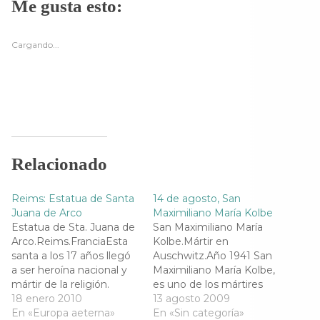
Me gusta esto:
p
p
p
p
a
a
a
a
r
r
r
r
a
a
a
a
c
c
c
c
Cargando...
o
o
o
o
m
m
m
m
p
p
p
p
a
a
a
a
r
r
r
r
t
t
t
t
i
i
i
i
r
r
r
r
e
e
e
e
n
n
n
n
F
T
T
W
a
w
e
h
Relacionado
c
i
l
a
e
t
e
t
b
t
g
s
o
e
r
A
Reims: Estatua de Santa
14 de agosto, San
o
r
a
p
k
(
m
p
Juana de Arco
Maximiliano María Kolbe
(
S
(
(
Estatua de Sta. Juana de
San Maximiliano María
S
e
S
S
e
a
e
e
Arco.Reims.FranciaEsta
Kolbe.Mártir en
a
b
a
a
santa a los 17 años llegó
Auschwitz.Año 1941 San
b
r
b
b
r
e
r
r
a ser heroína nacional y
Maximiliano María Kolbe,
e
e
e
e
mártir de la religión.
es uno de los mártires
e
n
e
e
n
u
n
n
Juana de Arco nació en el
18 enero 2010
modernos.Murió en la
13 agosto 2009
u
n
u
u
año 1412 en Donremy,
En «Europa aeterna»
Segunda Guerra Mundial.
En «Sin categoría»
n
a
n
n