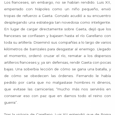
Los franceses, sin embargo, no se habían rendido. Luis XII,
emperrado con Nápoles como un niño pequeño, envió
tropas de refuerzo a Gaeta. Gonzalo acudió a su encuentro
desplegando una estrategia tan novedosa como inteligente.
En lugar de cargar directamente sobre Gaeta, dejó que los
franceses se confiasen y bajasen hasta el río Garellano con
toda su artillería. Diseminó sus compañías a lo largo de varios
kilómetros de barrizales para desgastar al enemigo. Llegado
el momento, ordenó cruzar el río, rematar a los dispersos
artilleros franceses y, ya sin defensas, rendir Gaeta con pocas
bajas. Una soberbia lección de cómo se gana una batalla, y
de cómo se obedecen las órdenes. Fernando le había
pedido por carta que no malgastase hombres ni dineros,
que evitase las carnicerías; “mucho más nos serviréis en
conservar eso con paz que en darnos todo el reino con
guerra”.
Tras la victoria de Garellano, Luis XII entendió que de Roma