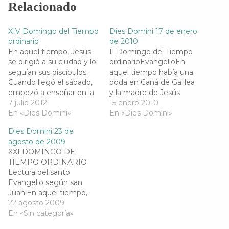
a
w
e
h
Relacionado
c
i
l
a
e
t
e
t
b
t
g
s
o
e
r
A
XIV Domingo del Tiempo
Dies Domini 17 de enero
o
r
a
p
k
(
m
p
ordinario
de 2010
(
S
(
(
En aquel tiempo, Jesús
II Domingo del Tiempo
S
e
S
S
e
a
e
e
se dirigió a su ciudad y lo
ordinarioEvangelioEn
a
b
a
a
seguían sus discípulos.
aquel tiempo había una
b
r
b
b
r
e
r
r
Cuando llegó el sábado,
boda en Caná de Galilea
e
e
e
e
empezó a enseñar en la
y la madre de Jesús
e
n
e
e
n
u
n
n
sinagoga; la multitud que
7 julio 2012
estaba allí; Jesús y sus
15 enero 2010
u
n
u
u
lo oía se preguntaba
En «Dies Domini»
discípulos estaban
En «Dies Domini»
n
a
n
n
a
v
a
a
asombrada:«¿De dónde
también invitados a la
v
e
v
v
Dies Domini 23 de
saca todo eso? ¿Qué
e
n
e
boda. Faltó el vino, y la
e
n
t
n
n
agosto de 2009
sabiduría es esa que le ha
madre de Jesús le dijo:
t
a
t
t
XXI DOMINGO DE
a
n
a
a
sido dada? ¿Y esos
«No les queda
n
a
n
n
TIEMPO ORDINARIO
milagros que realizan…
vino».Jesús le contestó:
a
n
a
a
Lectura del santo
n
u
n
n
«Mujer, déjame, todavía…
u
e
u
u
Evangelio según san
e
v
e
e
Juan:En aquel tiempo,
v
a
v
v
a
)
a
a
Jesús dijo a los judíos: "Mi
22 agosto 2009
)
)
)
carne es verdadera
En «Sin categoría»
comida y mi sangre es