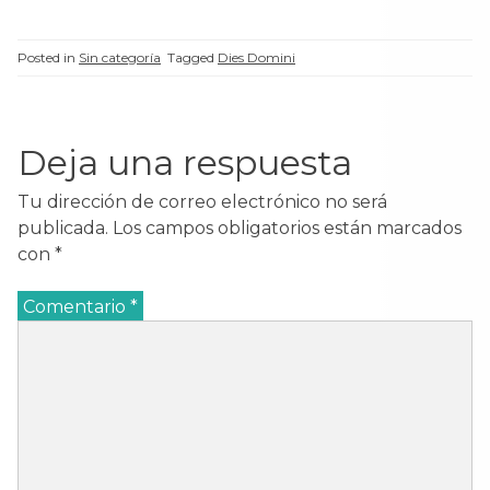
verdadera bebida". Al oír
sus palabras, muchos
discípulos de Jesús
Posted in
Sin categoría
Tagged
Dies Domini
dijeron: "Este modo de
hablar es intolerable,
¿quién puede admitir
eso?".Dándose cuenta…
Deja una respuesta
Tu dirección de correo electrónico no será
publicada.
Los campos obligatorios están marcados
con
*
Comentario
*