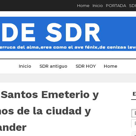
Home
Inicio
PORTADA
SDR
Inicio
SDR antiguo
SDR HOY
Home
 Santos Emeterio y
E
os de la ciudad y
ander