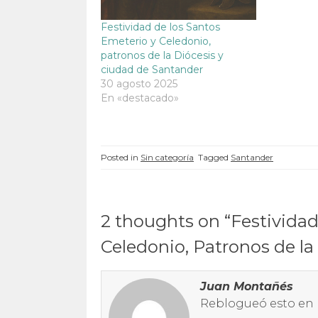
u
e
u
u
e
v
e
e
v
a
v
v
Festividad de los Santos
a
)
a
a
)
)
)
Emeterio y Celedonio,
patronos de la Diócesis y
ciudad de Santander
30 agosto 2025
En «destacado»
Posted in
Sin categoría
Tagged
Santander
2 thoughts on “
Festividad
Celedonio, Patronos de la
Juan Montañés
Reblogueó esto en