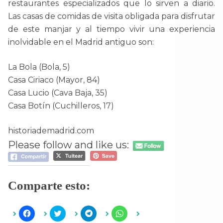
restaurantes especializados que lo sirven a diario.
Las casas de comidas de visita obligada para disfrutar
de este manjar y al tiempo vivir una experiencia
inolvidable en el Madrid antiguo son:
La Bola (Bola, 5)
Casa Ciriaco (Mayor, 84)
Casa Lucio (Cava Baja, 35)
Casa Botín (Cuchilleros, 17)
historiademadrid.com
Please follow and like us:
Comparte esto:
H
H
H
H
a
a
a
a