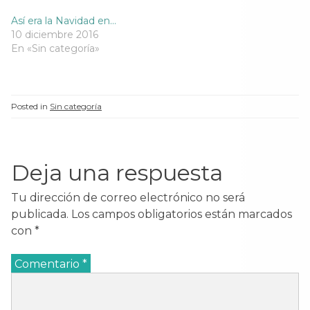
n
a
n
n
a
n
a
a
n
u
n
n
Así era la Navidad en…
u
e
u
u
10 diciembre 2016
e
v
e
e
v
a
v
v
En «Sin categoría»
a
)
a
a
)
)
)
Posted in
Sin categoría
Deja una respuesta
Tu dirección de correo electrónico no será
publicada.
Los campos obligatorios están marcados
con
*
Comentario
*