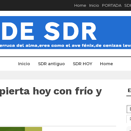
Home
Inicio
PORTADA
SDR
Inicio
SDR antiguo
SDR HOY
Home
ierta hoy con frío y
E