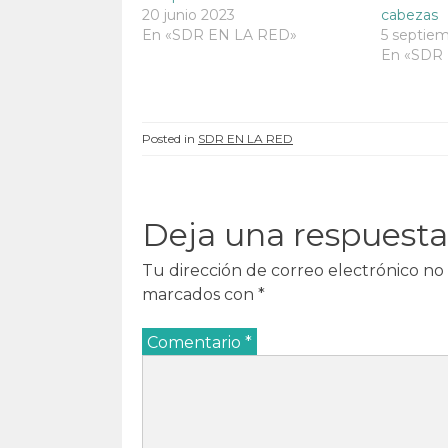
a
n
a
a
n
u
n
n
20 junio 2023
cabezas
u
e
u
u
En «SDR EN LA RED»
5 septie
e
v
e
e
v
a
v
v
En «SDR
a
)
a
a
)
)
)
Posted in
SDR EN LA RED
Deja una respuesta
Tu dirección de correo electrónico no 
marcados con
*
Comentario
*