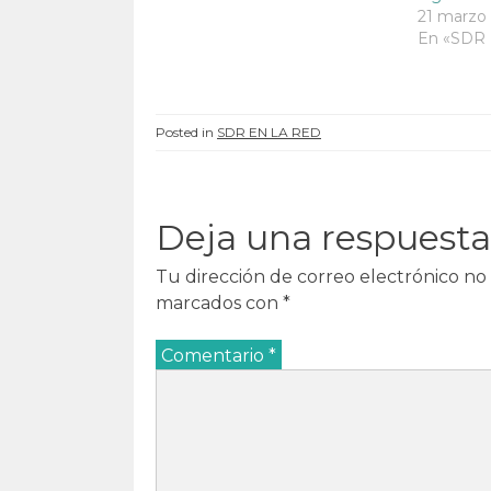
a
n
a
a
n
u
n
n
21 marzo
u
e
u
u
En «SDR
e
v
e
e
v
a
v
v
a
)
a
a
)
)
)
Posted in
SDR EN LA RED
Deja una respuesta
Tu dirección de correo electrónico no 
marcados con
*
Comentario
*