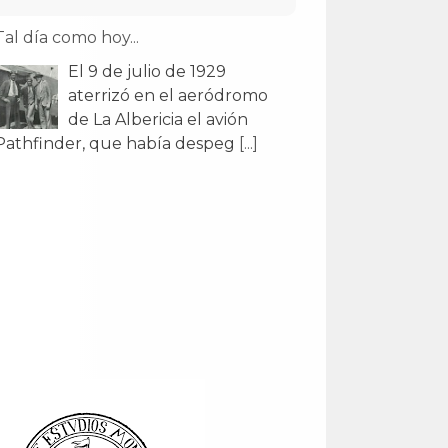
Tal día como hoy...
El 9 de julio de 1929
aterrizó en el aeródromo
de La Albericia el avión
Pathfinder, que había despeg
[...]
Tal día como hoy...
El 29 de julio de 1907
Alfonso XIII inauguró el
Monte de Piedad y Caja de
Ahorros en un edificio obr
[...]