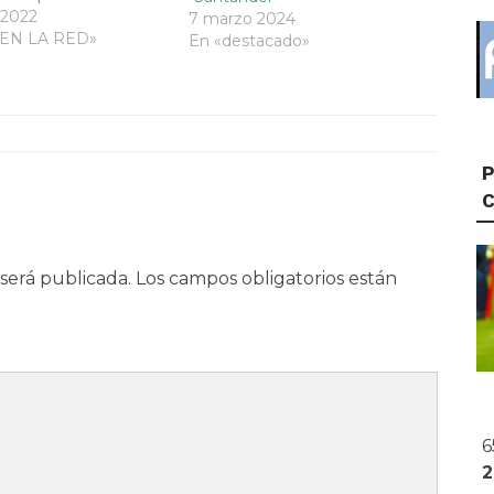
 2022
7 marzo 2024
 EN LA RED»
En «destacado»
P
será publicada.
Los campos obligatorios están
6