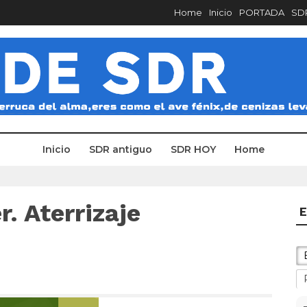
Home
Inicio
PORTADA
SDR
Inicio
SDR antiguo
SDR HOY
Home
. Aterrizaje
E