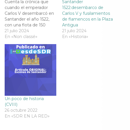
S
e
S
S
Cuenta la crónica que
Santander
e
a
e
e
cuando el emperador
1522:desembarco de
a
b
a
a
b
r
b
b
Carlos V desembarcó en
Carlos V y fusilamientos
r
e
r
r
Santander el año 1522,
de flamencos en la Plaza
e
e
e
e
e
n
e
e
con una flota de 150
Antigua
n
u
n
n
naves, a cuyo bordo
21 julio 2024
21 julio 2024
u
n
u
u
n
a
n
n
llegaron cuatro mil
En «Non classé»
En «Historia»
a
v
a
a
alemanes, dos mil
v
e
v
v
e
n
e
e
flamencos y mucha
n
t
n
n
artillería,mandó
t
a
t
t
a
n
a
a
arcabucear en la Plaza
n
a
n
n
Antigua a los flamencos
a
n
a
a
n
u
n
n
que habían auxiliado a los
u
e
u
u
e
v
e
e
franceses en
v
a
v
v
Fuenterrabía…
a
)
a
a
)
)
)
Un poco de historia
(CVIII)
26 octubre 2022
En «SDR EN LA RED»